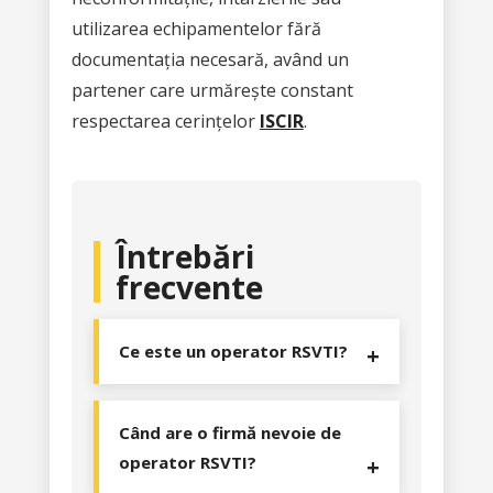
utilizarea echipamentelor fără
documentația necesară, având un
partener care urmărește constant
respectarea cerințelor
ISCIR
.
Întrebări
frecvente
Ce este un operator RSVTI?
Un operator RSVTI este o
persoană fizică sau juridică
Când are o firmă nevoie de
autorizată, responsabilă cu
operator RSVTI?
supravegherea și verificarea