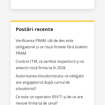
alte echipamente tehnice care
verificări valabile sau fără
necesită autorizare și
documentația necesară. Acest
supraveghere periodică.
lucru poate duce la sancțiuni,
oprirea utilizării echipamentelor,
întârzieri operaționale și, mai grav,
Postări recente
la riscuri de accident sau defecțiuni
tehnice.
Verificarea PRAM: cât de des este
obligatorie și ce riscă firmele fără buletin
PRAM
Control ITM: ce verifică inspectorii și ce
amenzi riscă firma ta în 2026
Autorizarea stivuitoristului: ce obligații
are angajatorul după cursul de
stivuitorist?
Ce este un operator RSVTI și de ce are
nevoie firma ta de unul?