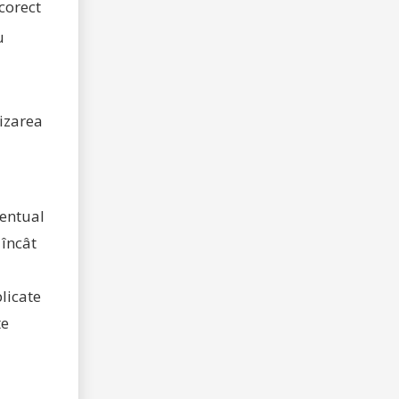
 corect
u
nizarea
ventual
 încât
licate
te