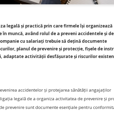
 legală și practică prin care firmele își organizează
e în muncă, având rolul de a preveni accidentele și de
 companie cu salariați trebuie să dețină documente
rilor, planul de prevenire și protecție, fișele de instr
daptate activității desfășurate și riscurilor existen
venirea accidentelor și protejarea sănătății angajaților
ligația legală de a organiza activitatea de prevenire și pr
l de prevenire sunt documente esențiale pentru conformit