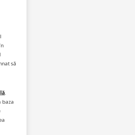
l
în
l
mnat să
lă
.
la baza
e
rea