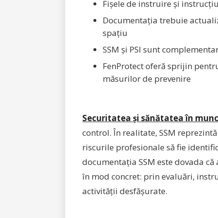
Fișele de instruire și instrucț
Documentația trebuie actualiz
spațiu
SSM și PSI sunt complementare
FenProtect oferă sprijin pentr
măsurilor de prevenire
Securitatea și sănătatea în mun
control. În realitate, SSM reprezintă
riscurile profesionale să fie identif
documentația SSM este dovada că ace
în mod concret: prin evaluări, instru
activității desfășurate.