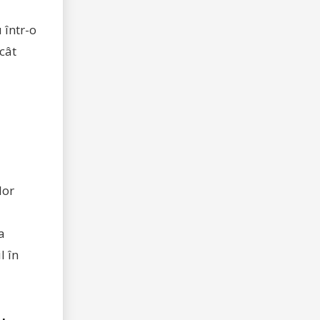
 într-o
 cât
lor
a
l în