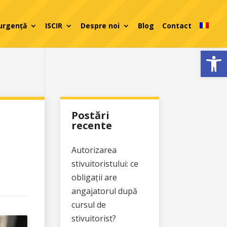
 urgență
ISCIR
Despre noi
Blog
Contact
Deschide b
Postări
recente
Autorizarea
stivuitoristului: ce
obligații are
angajatorul după
cursul de
stivuitorist?