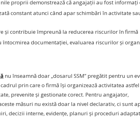
iunile proprii demonstrează că angajații au fost informați
ată constant atunci când apar schimbări în activitate sa
 și contribuie împreună la reducerea riscurilor în firmă
u întocmirea documentației, evaluarea riscurilor și orga
că
nu înseamnă doar „dosarul SSM” pregătit pentru un e
 cadrul prin care o firmă își organizează activitatea astfel
icate, prevenite și gestionate corect. Pentru angajator,
ste măsuri nu există doar la nivel declarativ, ci sunt ap
iri, decizii interne, evidențe, planuri și proceduri adapta