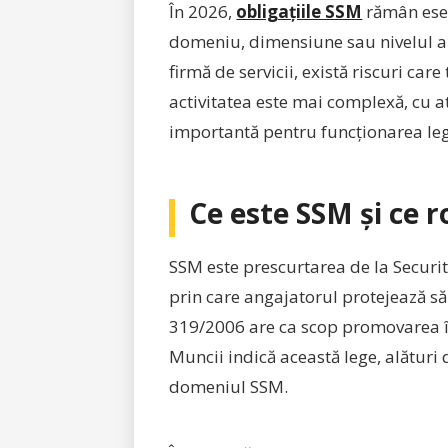
În 2026,
obligațiile SSM
rămân esen
domeniu, dimensiune sau nivelul apa
firmă de servicii, există riscuri ca
activitatea este mai complexă, cu 
importantă pentru funcționarea le
Ce este SSM și ce r
SSM este prescurtarea de la Securita
prin care angajatorul protejează săn
319/2006 are ca scop promovarea îmb
Muncii indică această lege, alături
domeniul SSM.