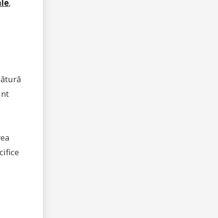
ale
,
egătură
unt
rea
cifice