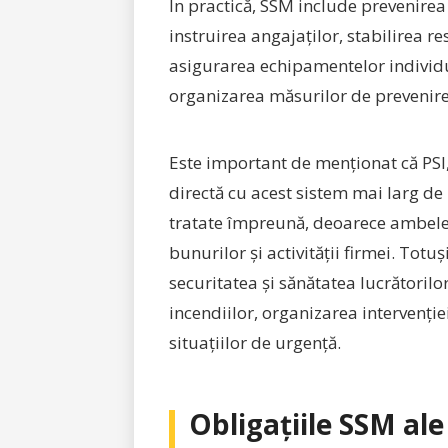
În practică, SSM include prevenire
instruirea angajaților, stabilirea r
asigurarea echipamentelor individua
organizarea măsurilor de prevenire 
Este important de menționat că PSI
directă cu acest sistem mai larg de
tratate împreună, deoarece ambele 
bunurilor și activității firmei. Totu
securitatea și sănătatea lucrătorilo
incendiilor, organizarea intervenție
situațiilor de urgență.
Obligațiile SSM ale