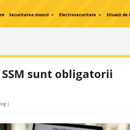
are
Securitatea muncii
Electrosecuritate
Situații de
SSM sunt obligatorii
log
|