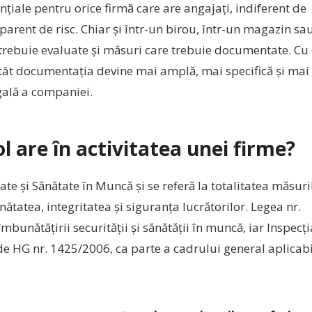
țiale pentru orice firmă care are angajați, indiferent de
rent de risc. Chiar și într-un birou, într-un magazin sau
re trebuie evaluate și măsuri care trebuie documentate. Cu
atât documentația devine mai amplă, mai specifică și mai
gală a companiei.
ol are în activitatea unei firme?
te și Sănătate în Muncă și se referă la totalitatea măsuri
ătatea, integritatea și siguranța lucrătorilor. Legea nr.
unătățirii securității și sănătății în muncă, iar Inspecți
 de HG nr. 1425/2006, ca parte a cadrului general aplicabi