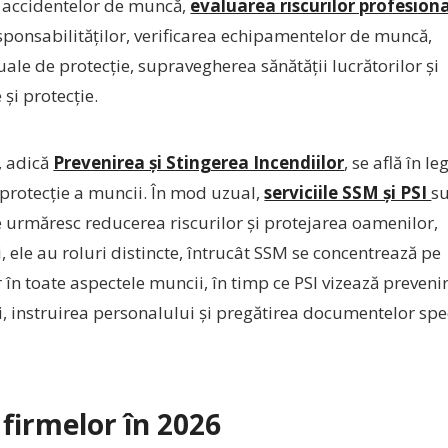
a accidentelor de muncă,
evaluarea riscurilor profesion
esponsabilităților, verificarea echipamentelor de muncă,
le de protecție, supravegherea sănătății lucrătorilor și
și protecție.
, adică
Prevenirea și Stingerea Incendiilor
, se află în l
 protecție a muncii. În mod uzual,
serviciile SSM și PSI
s
urmăresc reducerea riscurilor și protejarea oamenilor,
și, ele au roluri distincte, întrucât SSM se concentrează pe
r în toate aspectele muncii, în timp ce PSI vizează preveni
i, instruirea personalului și pregătirea documentelor spe
 firmelor în 2026