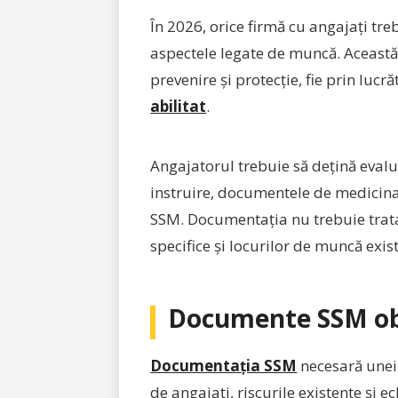
În 2026, orice firmă cu angajați tre
aspectele legate de muncă. Această
prevenire și protecție, fie prin lucr
abilitat
.
Angajatorul trebuie să dețină evalua
instruire, documentele de medicina
SSM. Documentația nu trebuie tratat
specifice și locurilor de muncă exis
Documente SSM obl
Documentația SSM
necesară unei 
de angajați, riscurile existente și 