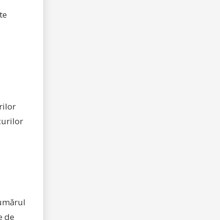
te
ilor
curilor
numărul
e de