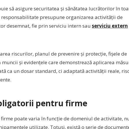
buie să asigure securitatea și sănătatea lucrătorilor în toa
 responsabilitate presupune organizarea activității de
ător desemnat, fie prin serviciu intern sau
serviciu extern
rea riscurilor, planul de prevenire și protecție, fișele de
 muncii și evidențele care demonstrează aplicarea măsur
ă ca un dosar standard, ci adaptată activității reale, ris
tente.
igatorii pentru firme
firme poate varia în funcție de domeniul de activitate, 
echipamentele utilizate. Totuși, există o serie de document