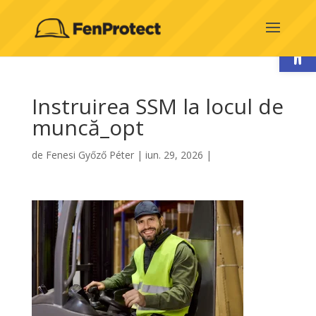
Deschide b
Instruirea SSM la locul de
muncă_opt
de
Fenesi Győző Péter
|
iun. 29, 2026
|